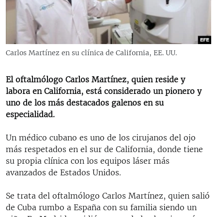
RADIO MARTÍ
ESPECIALES
MULTIMEDIA
ESPECIALES
Carlos Martínez en su clínica de California, EE. UU.
EDITORIALES
LA REALIDAD DE LA VIVIENDA EN CUBA
SER VIEJO EN CUBA
El oftalmólogo Carlos Martínez, quien reside y
SÍGUENOS
labora en California, está considerado un pionero y
KENTU-CUBANO
uno de los más destacados galenos en su
LOS SANTOS DE HIALEAH
especialidad.
DESINFORMACIÓN RUSA EN AMÉRICA LATINA
Un médico cubano es uno de los cirujanos del ojo
LA INVASIÓN DE RUSIA A UCRANIA
más respetados en el sur de California, donde tiene
su propia clínica con los equipos láser más
avanzados de Estados Unidos.
Se trata del oftalmólogo Carlos Martínez, quien salió
de Cuba rumbo a España con su familia siendo un