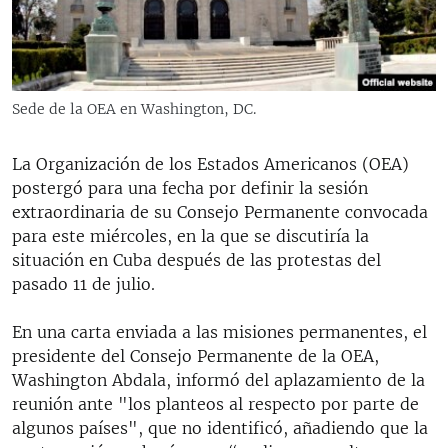
RADIO MARTÍ
ESPECIALES
MULTIMEDIA
ESPECIALES
Sede de la OEA en Washington, DC.
EDITORIALES
LA REALIDAD DE LA VIVIENDA EN CUBA
SER VIEJO EN CUBA
La Organización de los Estados Americanos (OEA)
SÍGUENOS
postergó para una fecha por definir la sesión
KENTU-CUBANO
extraordinaria de su Consejo Permanente convocada
LOS SANTOS DE HIALEAH
para este miércoles, en la que se discutiría la
situación en Cuba después de las protestas del
DESINFORMACIÓN RUSA EN AMÉRICA LATINA
pasado 11 de julio.
LA INVASIÓN DE RUSIA A UCRANIA
En una carta enviada a las misiones permanentes, el
presidente del Consejo Permanente de la OEA,
Washington Abdala, informó del aplazamiento de la
reunión ante "los planteos al respecto por parte de
algunos países", que no identificó, añadiendo que la