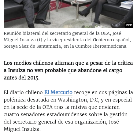
RADIO MARTÍ
ESPECIALES
MULTIMEDIA
ESPECIALES
Reunión bilateral del secretario general de la OEA, José
EDITORIALES
LA REALIDAD DE LA VIVIENDA EN CUBA
Miguel Insulza (i) y la vicepresidenta del Gobierno español,
Soraya Sáez de Santamaría, en la Cumbre Iberoamericana.
SER VIEJO EN CUBA
SÍGUENOS
KENTU-CUBANO
Los medios chilenos afirman que a pesar de la crítica
a Insulza no ven probable que abandone el cargo
LOS SANTOS DE HIALEAH
antes del 2015.
DESINFORMACIÓN RUSA EN AMÉRICA LATINA
El diario chileno
El Mercurio
recoge en sus páginas la
LA INVASIÓN DE RUSIA A UCRANIA
polémica desatada en Washington, D.C, y en especial
en la sede de la OEA tras la misiva que enviaran
cuatro senadores estadounidenses sobre la gestión
del secretario general de esa organización, José
Miguel Insulza.