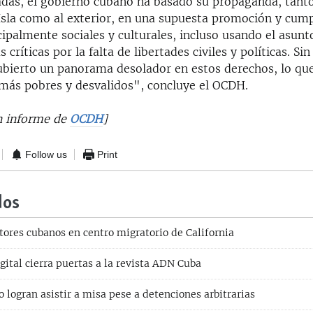
das, el gobierno cubano ha basado su propaganda, tanto
a Isla como al exterior, en una supuesta promoción y cum
cipalmente sociales y culturales, incluso usando el asun
s críticas por la falta de libertades civiles y políticas. S
ubierto un panorama desolador en estos derechos, lo que
s más pobres y desvalidos", concluye el OCDH.
un informe de
OCDH
]
Follow us
Print
dos
tores cubanos en centro migratorio de California
igital cierra puertas a la revista ADN Cuba
logran asistir a misa pese a detenciones arbitrarias