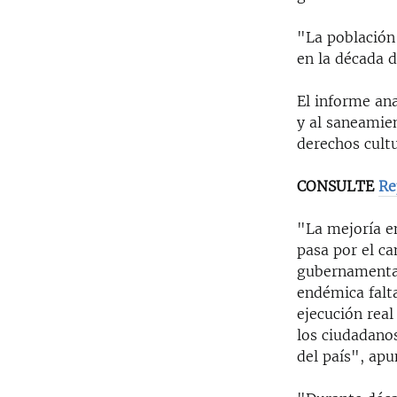
"La población
en la década d
El informe ana
y al saneamien
derechos cultu
CONSULTE
Re
"La mejoría en
pasa por el ca
gubernamentale
endémica falta
ejecución real
los ciudadanos
del país", apu