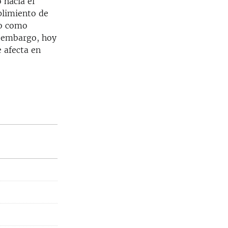
 hacia el
plimiento de
to como
in embargo, hoy
 afecta en