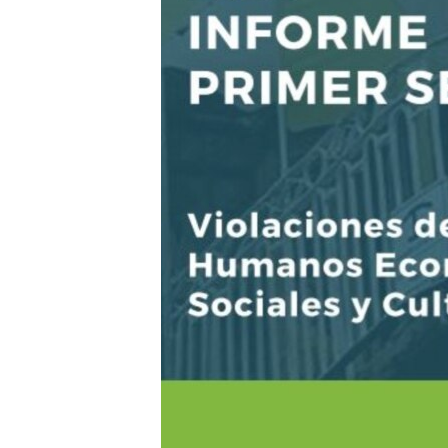
RADIO MARTÍ
ESPECIALES
MULTIMEDIA
ESPECIALES
EDITORIALES
LA REALIDAD DE LA VIVIENDA EN
CUBA
SER VIEJO EN CUBA
KENTU-CUBANO
LOS SANTOS DE HIALEAH
DESINFORMACIÓN RUSA EN
AMÉRICA LATINA
LA INVASIÓN DE RUSIA A UCRANIA