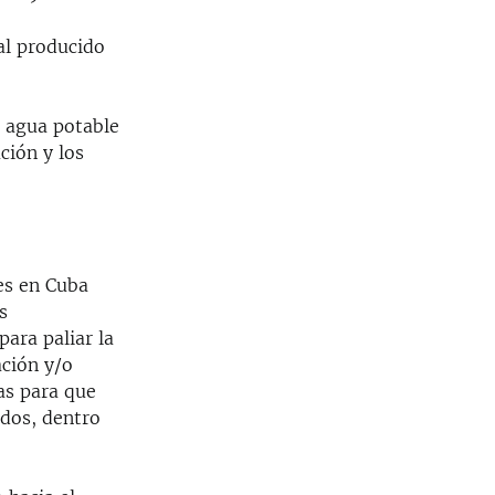
al producido
l agua potable
ción y los
es en Cuba
s
para paliar la
ación y/o
cas para que
odos, dentro