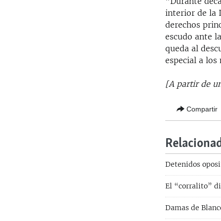
"Durante déca
interior de l
derechos prin
escudo ante la
queda al desc
especial a lo
[A partir de 
Compartir
Relaciona
Detenidos oposi
El “corralito” d
Damas de Blanco 