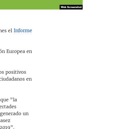
nes el
Informe
ión Europea en
s positivos
 ciudadanos en
 que "la
bertades
n generado un
casez
 2019".