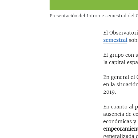
Presentación del Informe semestral del
El Observator
semestral
sobr
El grupo con 
la capital esp
En general el
en la situació
2019.
En cuanto al 
ausencia de co
económicas y 
empeoramiento
generalizada 