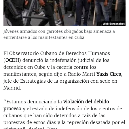
RADIO MARTÍ
ESPECIALES
MULTIMEDIA
ESPECIALES
Jóvenes armados con garrotes obligados bajo amenaza a
EDITORIALES
LA REALIDAD DE LA VIVIENDA EN CUBA
enfrentarse a los manifestantes en Cuba
SER VIEJO EN CUBA
SÍGUENOS
El Observatorio Cubano de Derechos Humanos
KENTU-CUBANO
(
OCDH
) denunció la indefensión judicial de los
detenidos en Cuba y la cacería contra los
LOS SANTOS DE HIALEAH
manifestantes, según dijo a Radio Martí
Yaxis Cires
,
DESINFORMACIÓN RUSA EN AMÉRICA LATINA
jefe de Estrategias de la organización con sede en
Madrid.
LA INVASIÓN DE RUSIA A UCRANIA
“Estamos denunciando la
violación del debido
proceso
y el estado de indefensión de los cientos de
cubanos que han sido detenidos a raíz de las
protestas de estos días y la represión desatada por el