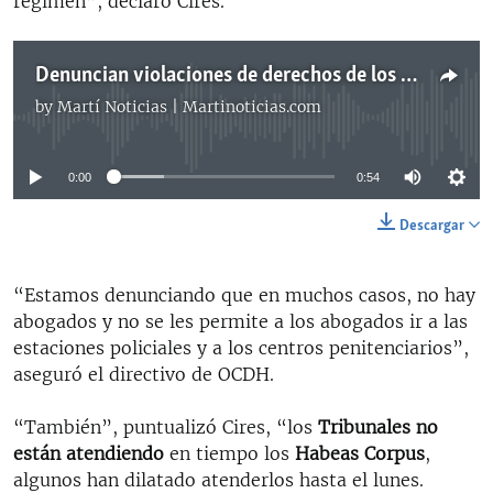
régimen”, declaró Cires.
Denuncian violaciones de derechos de los arrestados durante protestas en Cuba
by
Martí Noticias | Martinoticias.com
No media source currently available
0:00
0:54
Descargar
“Estamos denunciando que en muchos casos, no hay
abogados y no se les permite a los abogados ir a las
estaciones policiales y a los centros penitenciarios”,
aseguró el directivo de OCDH.
“También”, puntualizó Cires, “los
Tribunales no
están atendiendo
en tiempo los
Habeas Corpus
,
algunos han dilatado atenderlos hasta el lunes.