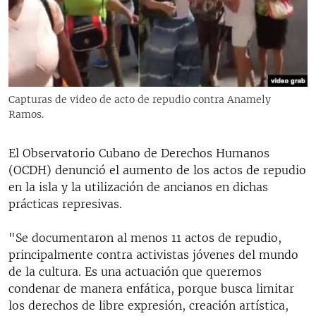
RADIO MARTÍ
ESPECIALES
MULTIMEDIA
ESPECIALES
EDITORIALES
LA REALIDAD DE LA VIVIENDA EN CUBA
Capturas de video de acto de repudio contra Anamely
Ramos.
SER VIEJO EN CUBA
SÍGUENOS
KENTU-CUBANO
El Observatorio Cubano de Derechos Humanos
LOS SANTOS DE HIALEAH
(OCDH) denunció el aumento de los actos de repudio
en la isla y la utilización de ancianos en dichas
DESINFORMACIÓN RUSA EN AMÉRICA LATINA
prácticas represivas.
LA INVASIÓN DE RUSIA A UCRANIA
"Se documentaron al menos 11 actos de repudio,
principalmente contra activistas jóvenes del mundo
de la cultura. Es una actuación que queremos
condenar de manera enfática, porque busca limitar
los derechos de libre expresión, creación artística,