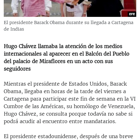
RADIO MARTÍ
ESPECIALES
El presidente Barack Obama durante su llegada a Cartagena
MULTIMEDIA
ESPECIALES
de Indias
EDITORIALES
LA REALIDAD DE LA VIVIENDA EN CUBA
Hugo Chávez llamaba la atención de los medios
SER VIEJO EN CUBA
internacionales al aparecer en el Balcón del Pueblo
SÍGUENOS
del palacio de Miraflores en un acto con sus
KENTU-CUBANO
seguidores
LOS SANTOS DE HIALEAH
Mientras el presidente de Estados Unidos, Barack
DESINFORMACIÓN RUSA EN AMÉRICA LATINA
Obama, llegaba en horas de la tarde del viernes a
LA INVASIÓN DE RUSIA A UCRANIA
Cartagena para participar este fin de semana en la VI
Cumbre de las Américas, su homólogo de Venezuela,
Hugo Chávez, se consulta porque todavía no sabe si
podrá acudir al encuentro entre mandatarios.
El presidente estadounidense, después de una breve