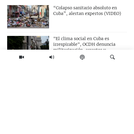
“Colapso sanitario absoluto en
Cuba”, alertan expertos (VIDEO)
"El clima social en Cuba es
irrespirable", OCDH denuncia
militarización, arrestos y
violaciones en el sistema
carcelario
EEUU proclama "nueva era en las
relaciones" con Colombia
Buscar
"Los masones no se van a doblegar
ante la dictadura", denuncian
presión del Ministerio de Justicia
de Cuba