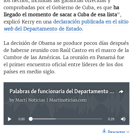
los hechos, incluidas las garantías ofrecidas y
comprobadas por el Gobierno de Cuba, es que
ha
llegado el momento de sacar a Cuba de esa lista
",
explicó Kerry en una
declaración publicada en el sitio
web
del Departamento de Estado
.
La decisión de Obama se produce pocos días después
de haberse reunido con Raúl Castro en el marco de la
Cumbre de las Américas. La reunión en Panamá fue
el primer encuentro oficial entre líderes de los dos
países en medio siglo.
Palabras de funcionaria del Departamento de Estado
by
Martí Noticias | Martinoticias.com
No media source currently available
0:00
0:29
Descargar