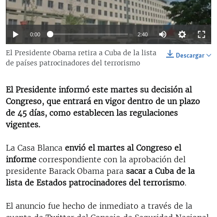
RADIO MARTÍ
ESPECIALES
0:00
2:40
MULTIMEDIA
ESPECIALES
El Presidente Obama retira a Cuba de la lista
Descargar
EDITORIALES
LA REALIDAD DE LA VIVIENDA EN CUBA
de países patrocinadores del terrorismo
SER VIEJO EN CUBA
SÍGUENOS
El Presidente informó este martes su decisión al
KENTU-CUBANO
Congreso, que entrará en vigor dentro de un plazo
de 45 días, como establecen las regulaciones
LOS SANTOS DE HIALEAH
vigentes.
DESINFORMACIÓN RUSA EN AMÉRICA LATINA
La Casa Blanca
envió el martes al Congreso el
LA INVASIÓN DE RUSIA A UCRANIA
informe
correspondiente con la aprobación del
presidente Barack Obama para
sacar a Cuba de la
lista de Estados patrocinadores del terrorismo
.
El anuncio fue hecho de inmediato a través de la