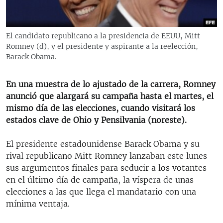
RADIO MARTÍ
ESPECIALES
El candidato republicano a la presidencia de EEUU, Mitt
MULTIMEDIA
ESPECIALES
Romney (d), y el presidente y aspirante a la reelección,
Barack Obama.
EDITORIALES
LA REALIDAD DE LA VIVIENDA EN CUBA
SER VIEJO EN CUBA
En una muestra de lo ajustado de la carrera, Romney
SÍGUENOS
anunció que alargará su campaña hasta el martes, el
KENTU-CUBANO
mismo día de las elecciones, cuando visitará los
LOS SANTOS DE HIALEAH
estados clave de Ohio y Pensilvania (noreste).
DESINFORMACIÓN RUSA EN AMÉRICA LATINA
El presidente estadounidense Barack Obama y su
LA INVASIÓN DE RUSIA A UCRANIA
rival republicano Mitt Romney lanzaban este lunes
sus argumentos finales para seducir a los votantes
en el último día de campaña, la víspera de unas
elecciones a las que llega el mandatario con una
mínima ventaja.