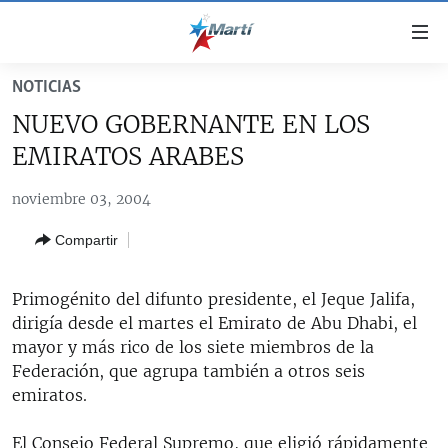
Enlaces
de
accesibilidad
NOTICIAS
TITULARES
Ir
NUEVO GOBERNANTE EN LOS
al
CUBA
EMIRATOS ARABES
contenido
ESTADOS UNIDOS
principal
CUBA
noviembre 03, 2004
Ir
AMÉRICA LATINA
DERECHOS HUMANOS
ESTADOS UNIDOS
a
Compartir
INMIGRACIÓN
la
#11JCUBA, 5 AÑOS DESPUÉS
AMÉRICA 250
navegación
MUNDO
INFORME DEL DEPARTAMENTO DE ESTADO DE EEUU
principal
Primogénito del difunto presidente, el Jeque Jalifa,
SOBRE CUBA
DEPORTES
Ir
dirigía desde el martes el Emirato de Abu Dhabi, el
a
mayor y más rico de los siete miembros de la
ARTE Y ENTRETENIMIENTO
la
Federación, que agrupa también a otros seis
OPINIÓN GRÁFICA
búsqueda
emiratos.
AUDIOVISUALES MARTÍ
El Consejo Federal Supremo, que eligió rápidamente