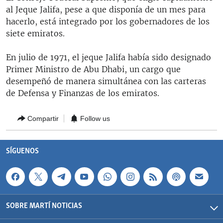
RADIO MARTÍ
al Jeque Jalifa, pese a que disponía de un mes para
hacerlo, está integrado por los gobernadores de los
ESPECIALES
siete emiratos.
MULTIMEDIA
ESPECIALES
En julio de 1971, el jeque Jalifa había sido designado
EDITORIALES
LA REALIDAD DE LA VIVIENDA EN CUBA
Primer Ministro de Abu Dhabi, un cargo que
desempeñó de manera simultánea con las carteras
SER VIEJO EN CUBA
SÍGUENOS
de Defensa y Finanzas de los emiratos.
KENTU-CUBANO
LOS SANTOS DE HIALEAH
Compartir
Follow us
DESINFORMACIÓN RUSA EN AMÉRICA LATINA
SÍGUENOS
LA INVASIÓN DE RUSIA A UCRANIA
SOBRE MARTÍ NOTICIAS