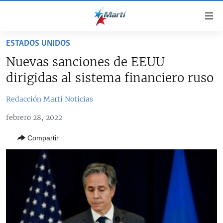
Enlaces
de
accesibilidad
ESTADOS UNIDOS
TITULARES
Ir
Nuevas sanciones de EEUU
al
CUBA
dirigidas al sistema financiero ruso
contenido
ESTADOS UNIDOS
principal
CUBA
Redacción Martí Noticias
Ir
AMÉRICA LATINA
DERECHOS HUMANOS
ESTADOS UNIDOS
a
febrero 28, 2022
INMIGRACIÓN
la
#11JCUBA, 5 AÑOS DESPUÉS
AMÉRICA 250
navegación
Compartir
MUNDO
INFORME DEL DEPARTAMENTO DE ESTADO DE EEUU
principal
SOBRE CUBA
DEPORTES
Ir
a
ARTE Y ENTRETENIMIENTO
la
OPINIÓN GRÁFICA
búsqueda
AUDIOVISUALES MARTÍ