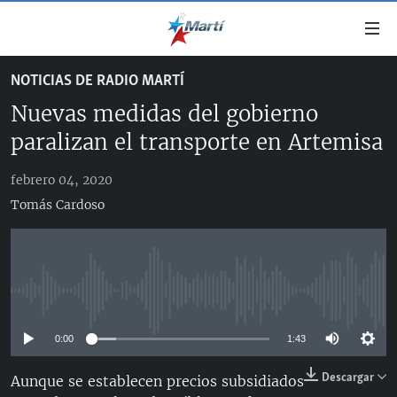
Enlaces
de
accesibilidad
NOTICIAS DE RADIO MARTÍ
TITULARES
Ir
Nuevas medidas del gobierno
al
CUBA
contenido
paralizan el transporte en Artemisa
ESTADOS UNIDOS
principal
CUBA
Ir
febrero 04, 2020
AMÉRICA LATINA
DERECHOS HUMANOS
ESTADOS UNIDOS
a
Tomás Cardoso
INMIGRACIÓN
la
#11JCUBA, 5 AÑOS DESPUÉS
AMÉRICA 250
navegación
MUNDO
INFORME DEL DEPARTAMENTO DE ESTADO DE EEUU
principal
SOBRE CUBA
DEPORTES
Ir
No media source currently available
a
ARTE Y ENTRETENIMIENTO
la
0:00
1:43
OPINIÓN GRÁFICA
búsqueda
Descargar
AUDIOVISUALES MARTÍ
Aunque se establecen precios subsidiados