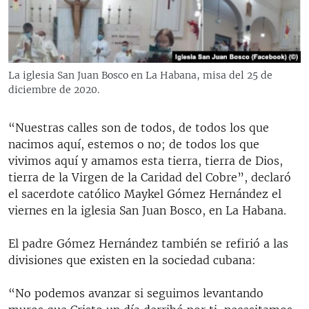
RADIO MARTÍ
ESPECIALES
MULTIMEDIA
ESPECIALES
La iglesia San Juan Bosco en La Habana, misa del 25 de
EDITORIALES
LA REALIDAD DE LA VIVIENDA EN CUBA
diciembre de 2020.
SER VIEJO EN CUBA
SÍGUENOS
“Nuestras calles son de todos, de todos los que
KENTU-CUBANO
nacimos aquí, estemos o no; de todos los que
vivimos aquí y amamos esta tierra, tierra de Dios,
LOS SANTOS DE HIALEAH
tierra de la Virgen de la Caridad del Cobre”, declaró
DESINFORMACIÓN RUSA EN AMÉRICA LATINA
el sacerdote católico Maykel Gómez Hernández el
viernes en la iglesia San Juan Bosco, en La Habana.
LA INVASIÓN DE RUSIA A UCRANIA
El padre Gómez Hernández también se refirió a las
divisiones que existen en la sociedad cubana:
“No podemos avanzar si seguimos levantando