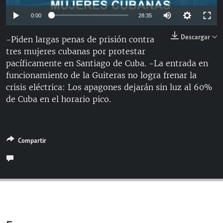
RADIO MARTÍ
Auto
0:00
28:35
ESPECIALES
144p
Descargar
-Piden largas penas de prisión contra
MULTIMEDIA
ESPECIALES
tres mujeres cubanas por protestar
240p
EDITORIALES
pacíficamente en Santiago de Cuba. -La entrada en
LA REALIDAD DE LA VIVIENDA EN CUBA
360p
Auto
144p
240p
360p
funcionamiento de la Guiteras no logra frenar la
SER VIEJO EN CUBA
crisis eléctrica: Los apagones dejarán sin luz al 60%
480p
SÍGUENOS
480p
720p
de Cuba en el horario pico.
KENTU-CUBANO
720p
LOS SANTOS DE HIALEAH
DESINFORMACIÓN RUSA EN AMÉRICA LATINA
Compartir
LA INVASIÓN DE RUSIA A UCRANIA