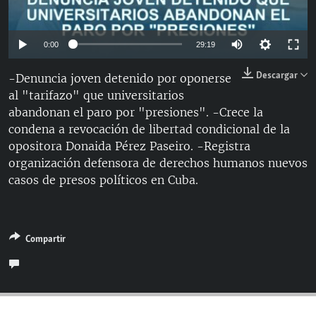
RADIO MARTÍ
ESPECIALES
Auto
0:00
29:19
MULTIMEDIA
ESPECIALES
144p
Descargar
-Denuncia joven detenido por oponerse
EDITORIALES
LA REALIDAD DE LA VIVIENDA EN CUBA
al "tarifazo" que universitarios
240p
abandonan el paro por "presiones". -Crece la
SER VIEJO EN CUBA
360p
SÍGUENOS
condena a revocación de libertad condicional de la
KENTU-CUBANO
Auto
144p
240p
360p
opositora Donaida Pérez Paseiro. -Registra
organización defensora de derechos humanos nuevos
LOS SANTOS DE HIALEAH
casos de presos políticos en Cuba.
DESINFORMACIÓN RUSA EN AMÉRICA LATINA
LA INVASIÓN DE RUSIA A UCRANIA
Compartir