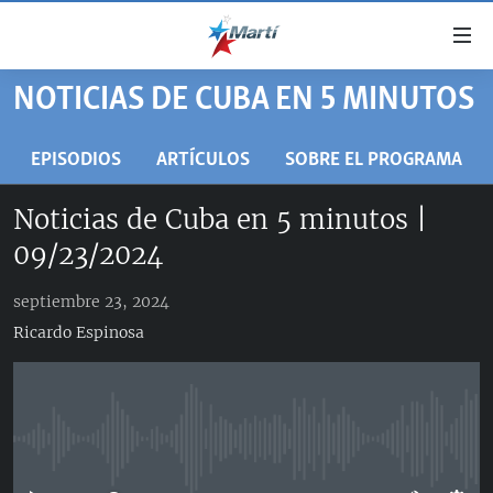
Enlaces
de
accesibilidad
NOTICIAS DE CUBA EN 5 MINUTOS
TITULARES
Ir
al
CUBA
EPISODIOS
ARTÍCULOS
SOBRE EL PROGRAMA
contenido
ESTADOS UNIDOS
principal
CUBA
Noticias de Cuba en 5 minutos |
Ir
AMÉRICA LATINA
DERECHOS HUMANOS
ESTADOS UNIDOS
09/23/2024
a
INMIGRACIÓN
la
#11JCUBA, 5 AÑOS DESPUÉS
AMÉRICA 250
navegación
septiembre 23, 2024
MUNDO
INFORME DEL DEPARTAMENTO DE ESTADO DE EEUU
principal
Ricardo Espinosa
SOBRE CUBA
DEPORTES
Ir
a
ARTE Y ENTRETENIMIENTO
la
OPINIÓN GRÁFICA
búsqueda
No media source currently available
AUDIOVISUALES MARTÍ