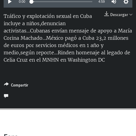
0:00
4:59
RADIO MARTÍ
Descargar
Tráfico y explotación sexual en Cuba
ESPECIALES
incluye a niños,denuncian
MULTIMEDIA
ESPECIALES
activistas...Cubanas envían mensaje de apoyo a María
Corina Machado...México pagó a Cuba 23,2 millones
EDITORIALES
LA REALIDAD DE LA VIVIENDA EN CUBA
de euros por servicios médicos en 1 año y
SER VIEJO EN CUBA
medio,según reporte...Rinden homenaje al legado de
SÍGUENOS
Celia Cruz en el MNHN en Washington DC
KENTU-CUBANO
LOS SANTOS DE HIALEAH
DESINFORMACIÓN RUSA EN AMÉRICA LATINA
Compartir
LA INVASIÓN DE RUSIA A UCRANIA