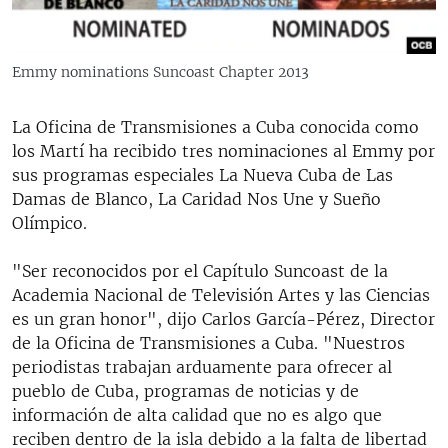
RADIO MARTÍ
ESPECIALES
Emmy nominations Suncoast Chapter 2013
MULTIMEDIA
ESPECIALES
EDITORIALES
La Oficina de Transmisiones a Cuba conocida como
LA REALIDAD DE LA VIVIENDA EN CUBA
los Martí ha recibido tres nominaciones al Emmy por
SER VIEJO EN CUBA
sus programas especiales La Nueva Cuba de Las
SÍGUENOS
Damas de Blanco, La Caridad Nos Une y Sueño
KENTU-CUBANO
Olímpico.
LOS SANTOS DE HIALEAH
"Ser reconocidos por el Capítulo Suncoast de la
DESINFORMACIÓN RUSA EN AMÉRICA LATINA
Academia Nacional de Televisión Artes y las Ciencias
LA INVASIÓN DE RUSIA A UCRANIA
es un gran honor", dijo Carlos García-Pérez, Director
de la Oficina de Transmisiones a Cuba. "Nuestros
periodistas trabajan arduamente para ofrecer al
pueblo de Cuba, programas de noticias y de
información de alta calidad que no es algo que
reciben dentro de la isla debido a la falta de libertad