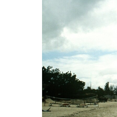
RADIO MARTÍ
ESPECIALES
MULTIMEDIA
ESPECIALES
EDITORIALES
LA REALIDAD DE LA VIVIENDA EN
CUBA
SER VIEJO EN CUBA
KENTU-CUBANO
LOS SANTOS DE HIALEAH
DESINFORMACIÓN RUSA EN
AMÉRICA LATINA
LA INVASIÓN DE RUSIA A UCRANIA