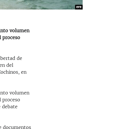
uinto volumen
l proceso
ibertad de
en del
Cochinos, en
uinto volumen
l proceso
e debate
 de documentos