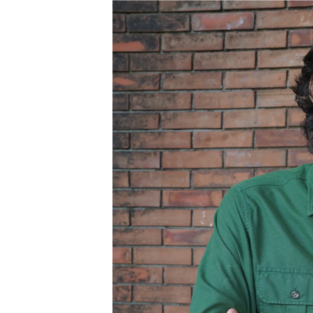
RADIO MARTÍ
ESPECIALES
MULTIMEDIA
ESPECIALES
EDITORIALES
LA REALIDAD DE LA VIVIENDA EN
CUBA
SER VIEJO EN CUBA
KENTU-CUBANO
LOS SANTOS DE HIALEAH
DESINFORMACIÓN RUSA EN
AMÉRICA LATINA
LA INVASIÓN DE RUSIA A UCRANIA