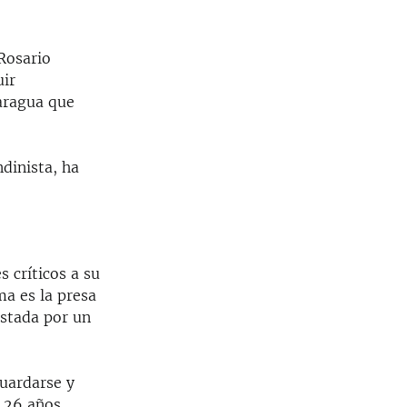
 Rosario
uir
aragua que
dinista, ha
 críticos a su
ima es la presa
istada por un
guardarse y
 26 años,