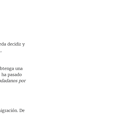
da decidir y
,
 obtenga una
ha pasado
udadanos por
migración. De