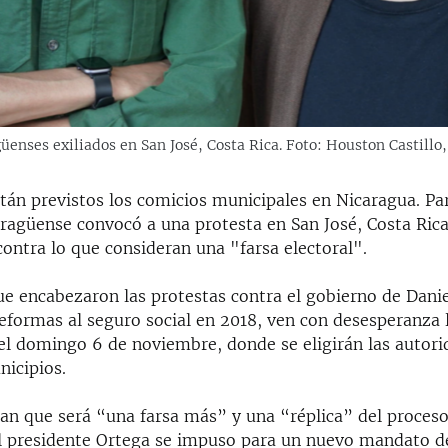
üenses exiliados en San José, Costa Rica. Foto: Houston Castillo
tán previstos los comicios municipales en Nicaragua. Par
aragüense convocó a una protesta en San José, Costa Rica
ontra lo que consideran una "farsa electoral".
ue encabezaron las protestas contra el gobierno de Dani
reformas al seguro social en 2018, ven con desesperanza 
el domingo 6 de noviembre, donde se eligirán las autori
icipios.
an que será “una farsa más” y una “réplica” del proceso 
l presidente Ortega se impuso para un nuevo mandato d