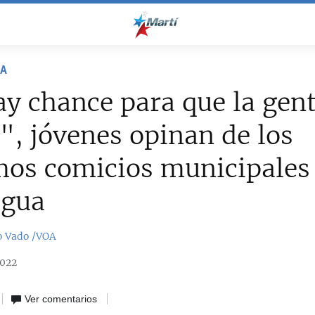
NA
y chance para que la gen
", jóvenes opinan de los
mos comicios municipales
agua
o Vado /VOA
2022
Ver comentarios