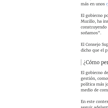
más en unos
El gobierno po
Murillo, ha i
construyendo 
soñamos".
El Consejo Sup
dicho que el p
¿Cómo perc
El gobierno de
gestión, como
política más j
medio de comu
En este contex
seguir adelan