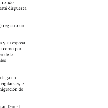
Fernando
está dispuesta
) registró un
a y su esposa
21 como por
n de la
les
Ortega en
vigilancia, la
migración de
tan Daniel