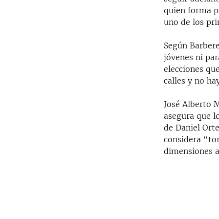
quien forma pa
uno de los pri
Según Barbere
jóvenes ni par
elecciones que
calles y no ha
José Alberto M
asegura que l
de Daniel Ort
considera “to
dimensiones a 