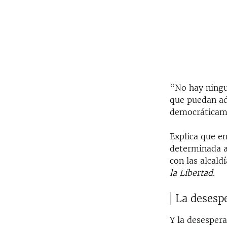
“No hay ningu
que puedan ad
democráticame
Explica que en
determinada a
con las alcal
la Libertad.
La desesp
Y la desespera