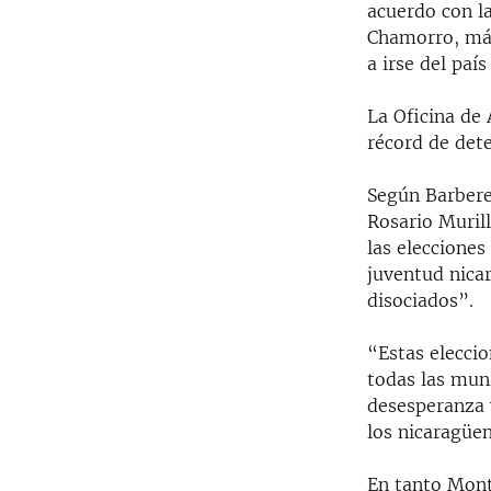
acuerdo con l
Chamorro, más
a irse del paí
La Oficina de 
récord de dete
Según Barbere
Rosario Muril
las eleccione
juventud nica
disociados”.
“Estas eleccio
todas las muni
desesperanza 
los nicaragüen
En tanto Mont