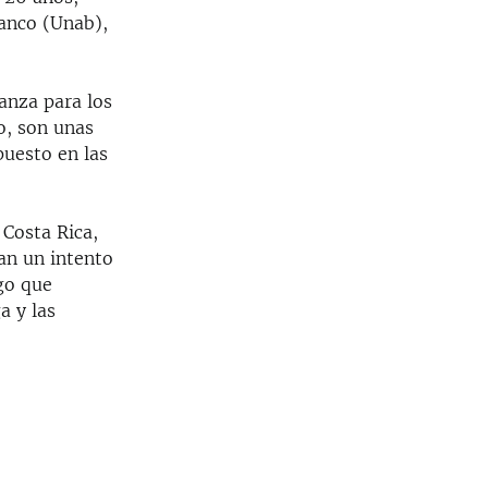
lanco (Unab),
anza para los
o, son unas
puesto en las
 Costa Rica,
an un intento
go que
a y las