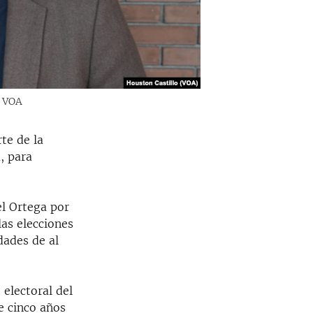
, VOA
te de la
, para
el Ortega por
las elecciones
dades de al
electoral del
e cinco años