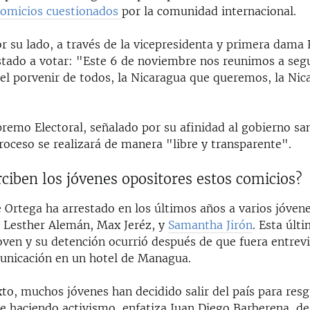
comicios cuestionados
por la comunidad internacional.
r su lado, a través de la vicepresidenta y primera dama
nstado a votar: "Este 6 de noviembre nos reunimos a seg
el porvenir de todos, la Nicaragua que queremos, la Nic
remo Electoral, señalado por su afinidad al gobierno san
roceso se realizará de manera "libre y transparente".
iben los jóvenes opositores estos comicios?
 Ortega ha arrestado en los últimos años a varios jóvenes
 Lesther Alemán, Max Jeréz, y
Samantha Jirón
. Esta últ
oven y su detención ocurrió después de que fuera entrev
nicación en un hotel de Managua.
to, muchos jóvenes han decidido salir del país para res
te haciendo activismo, enfatiza Juan Diego Barberena, de