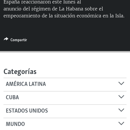
España reaccionaron este lunes al
RADIO MARTÍ
anuncio del régimen de La Habana sobre el
ESPECIALES
empeoramiento de la situación económica en la Isla.
MULTIMEDIA
ESPECIALES
EDITORIALES
LA REALIDAD DE LA VIVIENDA EN CUBA
Compartir
SER VIEJO EN CUBA
SÍGUENOS
KENTU-CUBANO
LOS SANTOS DE HIALEAH
Categorías
DESINFORMACIÓN RUSA EN AMÉRICA LATINA
AMÉRICA LATINA
LA INVASIÓN DE RUSIA A UCRANIA
CUBA
ESTADOS UNIDOS
MUNDO