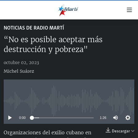
Enlaces
de
accesibilidad
NOTICIAS DE RADIO MARTÍ
TITULARES
Ir
“No es posible aceptar más
al
CUBA
contenido
destrucción y pobreza"
ESTADOS UNIDOS
principal
CUBA
Ir
octubre 02, 2023
AMÉRICA LATINA
DERECHOS HUMANOS
ESTADOS UNIDOS
a
Michel Suárez
INMIGRACIÓN
la
#11JCUBA, 5 AÑOS DESPUÉS
AMÉRICA 250
navegación
MUNDO
INFORME DEL DEPARTAMENTO DE ESTADO DE EEUU
principal
SOBRE CUBA
DEPORTES
Ir
No media source currently available
a
ARTE Y ENTRETENIMIENTO
la
0:00
1:26
OPINIÓN GRÁFICA
búsqueda
Descargar
AUDIOVISUALES MARTÍ
Organizaciones del exilio cubano en