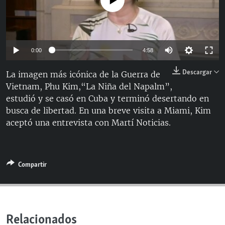
No media source currently available
RADIO MARTÍ
ESPECIALES
MULTIMEDIA
ESPECIALES
0:00
4:58
EDITORIALES
LA REALIDAD DE LA VIVIENDA EN CUBA
Descargar
La imagen más icónica de la Guerra de
SER VIEJO EN CUBA
Vietnam, Phu Kim,“La Niña del Napalm”,
SÍGUENOS
estudió y se casó en Cuba y terminó desertando en
KENTU-CUBANO
busca de libertad. En una breve visita a Miami, Kim
LOS SANTOS DE HIALEAH
aceptó una entrevista con Martí Noticias.
DESINFORMACIÓN RUSA EN AMÉRICA LATINA
LA INVASIÓN DE RUSIA A UCRANIA
Compartir
Relacionados