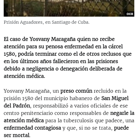
RADIO MARTÍ
ESPECIALES
Prisión Aguadores, en Santiago de Cuba.
MULTIMEDIA
ESPECIALES
EDITORIALES
El caso de Yosvany Maragaña quien no recibe
LA REALIDAD DE LA VIVIENDA EN CUBA
atención para su penosa enfermedad en la cárcel
SER VIEJO EN CUBA
1580, podría terminar como el de otros reclusos que
SÍGUENOS
en los últimos años fallecieron en las prisiones
KENTU-CUBANO
debido a negligencia o denegación deliberada de
LOS SANTOS DE HIALEAH
atención médica.
DESINFORMACIÓN RUSA EN AMÉRICA LATINA
Yosvany Maragaña, un
preso común
recluido en la
LA INVASIÓN DE RUSIA A UCRANIA
prisión 1580 del municipio habanero de
San Miguel
del Padrón
, responsabilizó a varios oficiales de ese
centro penitenciario como responsables de
negarle la
atención médica
para la tuberculosis que padece, una
enfermedad contagiosa
y que, si no se trata,
puede
ser mortal
.