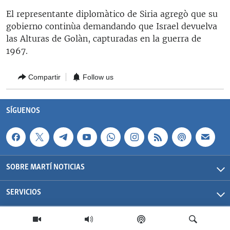
RADIO MARTÍ
El representante diplomàtico de Siria agregò que su
gobierno continùa demandando que Israel devuelva
ESPECIALES
las Alturas de Golàn, capturadas en la guerra de
MULTIMEDIA
ESPECIALES
1967.
EDITORIALES
LA REALIDAD DE LA VIVIENDA EN CUBA
Compartir
Follow us
SER VIEJO EN CUBA
SÍGUENOS
KENTU-CUBANO
SÍGUENOS
LOS SANTOS DE HIALEAH
DESINFORMACIÓN RUSA EN AMÉRICA LATINA
LA INVASIÓN DE RUSIA A UCRANIA
SOBRE MARTÍ NOTICIAS
SERVICIOS
Martí Noticias| 2026 | OCB | Todos los derechos reservados.