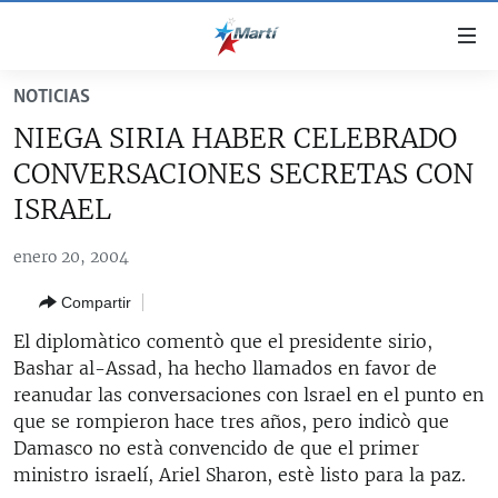
Enlaces
de
accesibilidad
NOTICIAS
TITULARES
Ir
NIEGA SIRIA HABER CELEBRADO
al
CUBA
CONVERSACIONES SECRETAS CON
contenido
ESTADOS UNIDOS
principal
CUBA
ISRAEL
Ir
AMÉRICA LATINA
DERECHOS HUMANOS
ESTADOS UNIDOS
a
enero 20, 2004
INMIGRACIÓN
la
#11JCUBA, 5 AÑOS DESPUÉS
AMÉRICA 250
Compartir
navegación
MUNDO
INFORME DEL DEPARTAMENTO DE ESTADO DE EEUU
principal
El diplomàtico comentò que el presidente sirio,
SOBRE CUBA
DEPORTES
Ir
Bashar al-Assad, ha hecho llamados en favor de
a
reanudar las conversaciones con lsrael en el punto en
ARTE Y ENTRETENIMIENTO
la
que se rompieron hace tres años, pero indicò que
OPINIÓN GRÁFICA
búsqueda
Damasco no està convencido de que el primer
ministro israelí, Ariel Sharon, estè listo para la paz.
AUDIOVISUALES MARTÍ