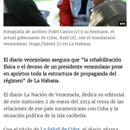
RADIO MARTÍ
ESPECIALES
MULTIMEDIA
ESPECIALES
Fotografía de archivo. Fidel Castro (c) y su hermano, el
EDITORIALES
LA REALIDAD DE LA VIVIENDA EN CUBA
actual gobernante de Cuba, Raúl (d), con el mandatario
venezolano, Hugo Chávez (i) en La Habana.
SER VIEJO EN CUBA
SÍGUENOS
KENTU-CUBANO
El diario venezolano asegura que "la rehabilitación
física o el deceso de un presidente venezolano pone
LOS SANTOS DE HIALEAH
en aprietos toda la estructura de propaganda del
DESINFORMACIÓN RUSA EN AMÉRICA LATINA
régimen" de La Habana.
LA INVASIÓN DE RUSIA A UCRANIA
El diario La Nación de Venezuela, dedica su editorial
de este miércoles 2 de enero del 2013 al tema de las
relaciones de ese país suramericano con Cuba y la
situación política de la isla caribeña.
Con el título de
La Salud de Cuba
, el diario afirma