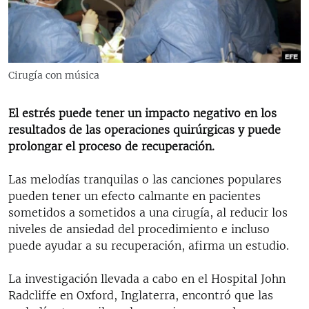
RADIO MARTÍ
ESPECIALES
MULTIMEDIA
ESPECIALES
Cirugía con música
EDITORIALES
LA REALIDAD DE LA VIVIENDA EN CUBA
SER VIEJO EN CUBA
El estrés puede tener un impacto negativo en los
SÍGUENOS
resultados de las operaciones quirúrgicas y puede
KENTU-CUBANO
prolongar el proceso de recuperación.
LOS SANTOS DE HIALEAH
Las melodías tranquilas o las canciones populares
DESINFORMACIÓN RUSA EN AMÉRICA LATINA
pueden tener un efecto calmante en pacientes
LA INVASIÓN DE RUSIA A UCRANIA
sometidos a sometidos a una cirugía, al reducir los
niveles de ansiedad del procedimiento e incluso
puede ayudar a su recuperación, afirma un estudio.
La investigación llevada a cabo en el Hospital John
Radcliffe en Oxford, Inglaterra, encontró que las