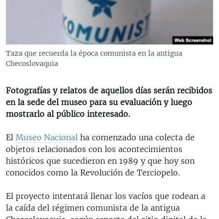
RADIO MARTÍ
ESPECIALES
MULTIMEDIA
ESPECIALES
Taza que recuerda la época comunista en la antigua
EDITORIALES
LA REALIDAD DE LA VIVIENDA EN CUBA
Checoslovaquia
SER VIEJO EN CUBA
SÍGUENOS
Fotografías y relatos de aquellos días serán recibidos
KENTU-CUBANO
en la sede del museo para su evaluación y luego
mostrarlo al público interesado.
LOS SANTOS DE HIALEAH
DESINFORMACIÓN RUSA EN AMÉRICA LATINA
El
Museo Nacional
ha comenzado una colecta de
objetos relacionados con los acontecimientos
LA INVASIÓN DE RUSIA A UCRANIA
históricos que sucedieron en 1989 y que hoy son
conocidos como la Revolución de Terciopelo.
El proyecto intentará llenar los vacíos que rodean a
la caída del régimen comunista de la antigua