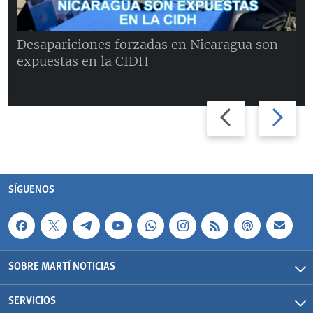
Desapariciones forzadas en Nicaragua son
expuestas en la CIDH
Previous
Next
slide
slide
SÍGUENOS
SOBRE MARTÍ NOTICIAS
SERVICIOS