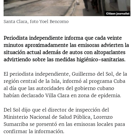
RADIO MARTÍ
ESPECIALES
Santa Clara, foto Yoel Bencomo
MULTIMEDIA
ESPECIALES
EDITORIALES
Periodista independiente informa que cada veinte
LA REALIDAD DE LA VIVIENDA EN CUBA
minutos aproximadamente las emisoras advierten la
SER VIEJO EN CUBA
situación actual además de autos con altoparlantes
SÍGUENOS
advirtiendo sobre las medidas higiénico-sanitarias.
KENTU-CUBANO
LOS SANTOS DE HIALEAH
El periodista independiente, Guillermo del Sol, de la
región central de la Isla, informó al programa Cuba
DESINFORMACIÓN RUSA EN AMÉRICA LATINA
al día que las autoridades del gobierno cubano
LA INVASIÓN DE RUSIA A UCRANIA
habían declarado Villa Clara en zona de epidemia.
Del Sol dijo que el director de inspección del
Ministerio Nacional de Salud Pública, Lorenzo
Sumarriba se presentó en las emisoras locales para
confirmar la información.