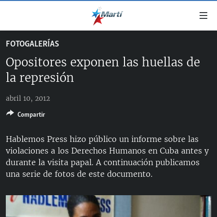
Enlaces
de
accesibilidad
FOTOGALERÍAS
TITULARES
Ir
Opositores exponen las huellas de
al
CUBA
contenido
la represión
ESTADOS UNIDOS
principal
CUBA
Ir
abril 10, 2012
AMÉRICA LATINA
DERECHOS HUMANOS
ESTADOS UNIDOS
a
Compartir
INMIGRACIÓN
la
#11JCUBA, 5 AÑOS DESPUÉS
AMÉRICA 250
navegación
MUNDO
Hablemos Press hizo público un informe sobre las
INFORME DEL DEPARTAMENTO DE ESTADO DE EEUU
principal
SOBRE CUBA
violaciones a los Derechos Humanos en Cuba antes y
DEPORTES
Ir
durante la visita papal. A continuación publicamos
a
ARTE Y ENTRETENIMIENTO
una serie de fotos de este documento.
la
OPINIÓN GRÁFICA
búsqueda
AUDIOVISUALES MARTÍ