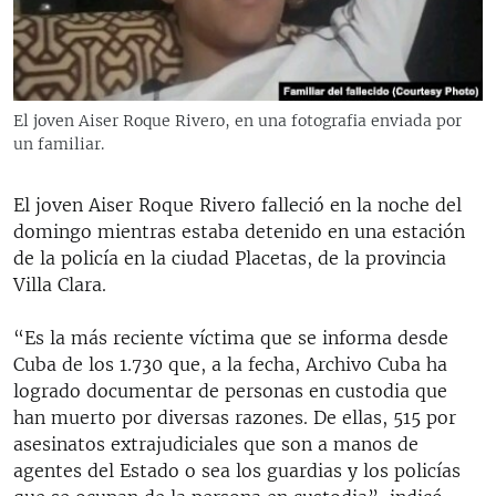
RADIO MARTÍ
ESPECIALES
MULTIMEDIA
ESPECIALES
El joven Aiser Roque Rivero, en una fotografia enviada por
EDITORIALES
LA REALIDAD DE LA VIVIENDA EN CUBA
un familiar.
SER VIEJO EN CUBA
SÍGUENOS
El joven Aiser Roque Rivero falleció en la noche del
KENTU-CUBANO
domingo mientras estaba detenido en una estación
de la policía en la ciudad Placetas, de la provincia
LOS SANTOS DE HIALEAH
Villa Clara.
DESINFORMACIÓN RUSA EN AMÉRICA LATINA
“Es la más reciente víctima que se informa desde
LA INVASIÓN DE RUSIA A UCRANIA
Cuba de los 1.730 que, a la fecha, Archivo Cuba ha
logrado documentar de personas en custodia que
han muerto por diversas razones. De ellas, 515 por
asesinatos extrajudiciales que son a manos de
agentes del Estado o sea los guardias y los policías