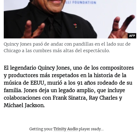
RADIO MARTÍ
ESPECIALES
MULTIMEDIA
ESPECIALES
EDITORIALES
LA REALIDAD DE LA VIVIENDA EN CUBA
Quincy Jones pasó de andar con pandillas en el lado sur de
Chicago a las cumbres más altas del espectáculo.
SER VIEJO EN CUBA
SÍGUENOS
KENTU-CUBANO
El legendario Quincy Jones, uno de los compositores
LOS SANTOS DE HIALEAH
y productores más respetados en la historia de la
música de EEUU, murió a los 91 años rodeado de su
DESINFORMACIÓN RUSA EN AMÉRICA LATINA
familia. Jones deja un legado amplio, que incluye
LA INVASIÓN DE RUSIA A UCRANIA
colaboraciones con Frank Sinatra, Ray Charles y
Michael Jackson.
Getting your
Trinity Audio
player ready...