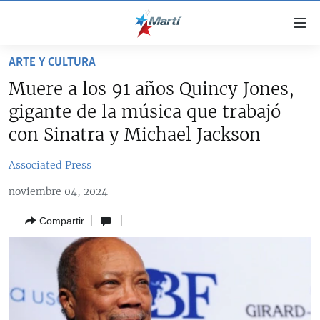
Enlaces
de
accesibilidad
ARTE Y CULTURA
TITULARES
Ir
Muere a los 91 años Quincy Jones,
al
CUBA
gigante de la música que trabajó
contenido
ESTADOS UNIDOS
principal
CUBA
con Sinatra y Michael Jackson
Ir
AMÉRICA LATINA
DERECHOS HUMANOS
ESTADOS UNIDOS
a
Associated Press
INMIGRACIÓN
la
#11JCUBA, 5 AÑOS DESPUÉS
AMÉRICA 250
noviembre 04, 2024
navegación
MUNDO
INFORME DEL DEPARTAMENTO DE ESTADO DE EEUU
principal
SOBRE CUBA
Compartir
DEPORTES
Ir
a
ARTE Y ENTRETENIMIENTO
la
OPINIÓN GRÁFICA
búsqueda
AUDIOVISUALES MARTÍ