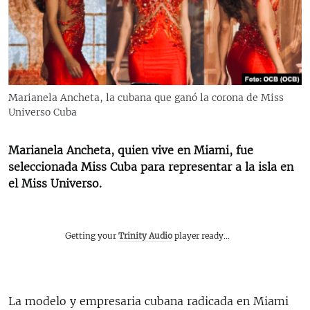
RADIO MARTÍ
ESPECIALES
MULTIMEDIA
ESPECIALES
EDITORIALES
LA REALIDAD DE LA VIVIENDA EN CUBA
Marianela Ancheta, la cubana que ganó la corona de Miss
Universo Cuba
SER VIEJO EN CUBA
SÍGUENOS
KENTU-CUBANO
Marianela Ancheta, quien vive en Miami, fue
LOS SANTOS DE HIALEAH
seleccionada Miss Cuba para representar a la isla en
el Miss Universo.
DESINFORMACIÓN RUSA EN AMÉRICA LATINA
LA INVASIÓN DE RUSIA A UCRANIA
Getting your
Trinity Audio
player ready...
La modelo y empresaria cubana radicada en Miami