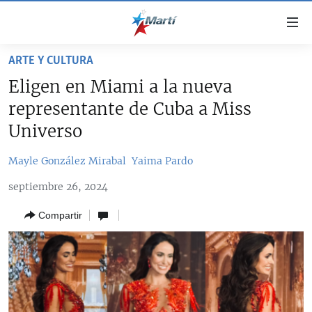
Enlaces
de
accesibilidad
ARTE Y CULTURA
TITULARES
Ir
Eligen en Miami a la nueva
al
CUBA
representante de Cuba a Miss
contenido
ESTADOS UNIDOS
principal
CUBA
Universo
Ir
AMÉRICA LATINA
DERECHOS HUMANOS
ESTADOS UNIDOS
a
Mayle González Mirabal
Yaima Pardo
INMIGRACIÓN
la
#11JCUBA, 5 AÑOS DESPUÉS
AMÉRICA 250
septiembre 26, 2024
navegación
MUNDO
INFORME DEL DEPARTAMENTO DE ESTADO DE EEUU
principal
SOBRE CUBA
Compartir
DEPORTES
Ir
a
ARTE Y ENTRETENIMIENTO
la
OPINIÓN GRÁFICA
búsqueda
AUDIOVISUALES MARTÍ