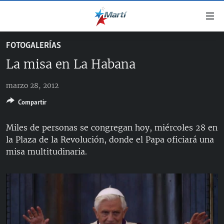
Enlaces
de
accesibilidad
FOTOGALERÍAS
TITULARES
Ir
La misa en La Habana
al
CUBA
contenido
marzo 28, 2012
ESTADOS UNIDOS
principal
CUBA
Ir
Compartir
AMÉRICA LATINA
DERECHOS HUMANOS
ESTADOS UNIDOS
a
INMIGRACIÓN
la
#11JCUBA, 5 AÑOS DESPUÉS
AMÉRICA 250
Miles de personas se congregan hoy, miércoles 28 en
navegación
la Plaza de la Revolución, donde el Papa oficiará una
MUNDO
INFORME DEL DEPARTAMENTO DE ESTADO DE EEUU
principal
misa multitudinaria.
SOBRE CUBA
DEPORTES
Ir
a
ARTE Y ENTRETENIMIENTO
la
OPINIÓN GRÁFICA
búsqueda
AUDIOVISUALES MARTÍ