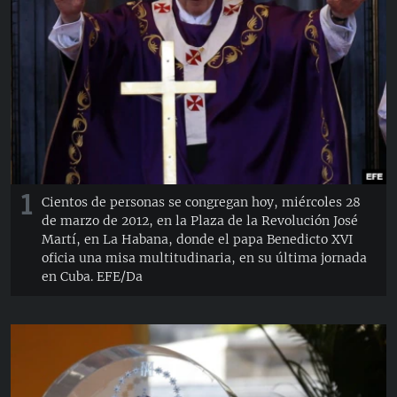
RADIO MARTÍ
ESPECIALES
MULTIMEDIA
ESPECIALES
EDITORIALES
LA REALIDAD DE LA VIVIENDA EN CUBA
SER VIEJO EN CUBA
SÍGUENOS
KENTU-CUBANO
1
Cientos de personas se congregan hoy, miércoles 28
LOS SANTOS DE HIALEAH
de marzo de 2012, en la Plaza de la Revolución José
DESINFORMACIÓN RUSA EN AMÉRICA LATINA
Martí, en La Habana, donde el papa Benedicto XVI
oficia una misa multitudinaria, en su última jornada
LA INVASIÓN DE RUSIA A UCRANIA
en Cuba. EFE/Da