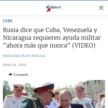
Enlaces
de
accesibilidad
CUBA
TITULARES
Ir
Rusia dice que Cuba, Venezuela y
al
CUBA
Nicaragua requieren ayuda militar
contenido
ESTADOS UNIDOS
principal
CUBA
"ahora más que nunca" (VIDEO)
Ir
AMÉRICA LATINA
DERECHOS HUMANOS
ESTADOS UNIDOS
a
Redacción Martí Noticias
INMIGRACIÓN
la
#11JCUBA, 5 AÑOS DESPUÉS
AMÉRICA 250
junio 24, 2021
navegación
MUNDO
INFORME DEL DEPARTAMENTO DE ESTADO DE EEUU
principal
SOBRE CUBA
Compartir
DEPORTES
Ir
a
ARTE Y ENTRETENIMIENTO
la
OPINIÓN GRÁFICA
búsqueda
AUDIOVISUALES MARTÍ