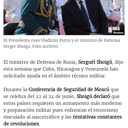
RADIO MARTÍ
ESPECIALES
MULTIMEDIA
ESPECIALES
EDITORIALES
LA REALIDAD DE LA VIVIENDA EN CUBA
El Presidente ruso Vladimir Putin y el ministro de Defensa
Sergei Shoigu. Foto Archivo.
SER VIEJO EN CUBA
SÍGUENOS
KENTU-CUBANO
El ministro de Defensa de Rusia,
Serguéi Shoigú
, dijo
LOS SANTOS DE HIALEAH
esta semana que Cuba, Nicaragua y Venezuela han
solicitado ayuda en el ámbito técnico militar.
DESINFORMACIÓN RUSA EN AMÉRICA LATINA
LA INVASIÓN DE RUSIA A UCRANIA
Durante la
Conferencia de Seguridad de Moscú
que
se celebra del 22 al 24 de junio,
Shoigú declaró
que
estos países requieren un armamento más moderno
y preparación militar pues enfrentan el terrorismo
vinculado al narcotráfico y las
tentativas constantes
de revoluciones
.