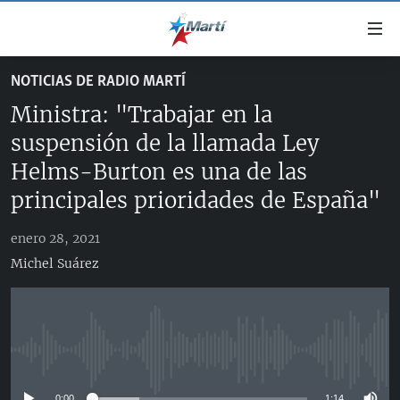
Enlaces
de
accesibilidad
NOTICIAS DE RADIO MARTÍ
TITULARES
Ir
Ministra: "Trabajar en la
al
CUBA
contenido
suspensión de la llamada Ley
ESTADOS UNIDOS
principal
CUBA
Helms-Burton es una de las
Ir
AMÉRICA LATINA
DERECHOS HUMANOS
ESTADOS UNIDOS
principales prioridades de España"
a
INMIGRACIÓN
la
#11JCUBA, 5 AÑOS DESPUÉS
AMÉRICA 250
enero 28, 2021
navegación
MUNDO
INFORME DEL DEPARTAMENTO DE ESTADO DE EEUU
Michel Suárez
principal
SOBRE CUBA
DEPORTES
Ir
a
ARTE Y ENTRETENIMIENTO
la
OPINIÓN GRÁFICA
búsqueda
No media source currently available
AUDIOVISUALES MARTÍ
0:00
1:14