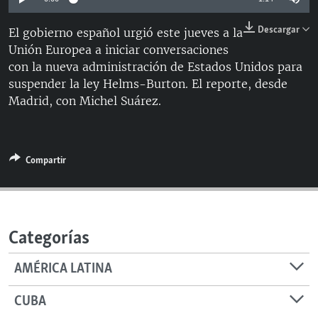
RADIO MARTÍ
Descargar
El gobierno español urgió este jueves a la
ESPECIALES
Unión Europea a iniciar conversaciones
MULTIMEDIA
ESPECIALES
con la nueva administración de Estados Unidos para
suspender la ley Helms-Burton. El reporte, desde
EDITORIALES
LA REALIDAD DE LA VIVIENDA EN CUBA
Madrid, con Michel Suárez.
SER VIEJO EN CUBA
SÍGUENOS
KENTU-CUBANO
Compartir
LOS SANTOS DE HIALEAH
DESINFORMACIÓN RUSA EN AMÉRICA LATINA
LA INVASIÓN DE RUSIA A UCRANIA
Categorías
AMÉRICA LATINA
CUBA