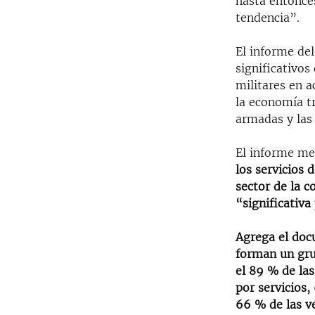
hasta entonces
RADIO MARTÍ
tendencia”.
ESPECIALES
El informe de
MULTIMEDIA
ESPECIALES
significativos
EDITORIALES
LA REALIDAD DE LA VIVIENDA EN
militares en a
CUBA
la economía t
SER VIEJO EN CUBA
armadas y las
KENTU-CUBANO
El informe me
LOS SANTOS DE HIALEAH
los servicios 
sector de la c
DESINFORMACIÓN RUSA EN
“significativa
AMÉRICA LATINA
LA INVASIÓN DE RUSIA A UCRANIA
Agrega el doc
forman un grup
el 89 % de la
por servicios
66 % de las v