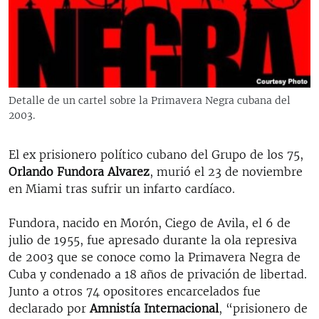
RADIO MARTÍ
ESPECIALES
MULTIMEDIA
ESPECIALES
EDITORIALES
LA REALIDAD DE LA VIVIENDA EN CUBA
Detalle de un cartel sobre la Primavera Negra cubana del
2003.
SER VIEJO EN CUBA
SÍGUENOS
KENTU-CUBANO
El ex prisionero político cubano del Grupo de los 75,
LOS SANTOS DE HIALEAH
Orlando Fundora Alvarez
, murió el 23 de noviembre
en Miami tras sufrir un infarto cardíaco.
DESINFORMACIÓN RUSA EN AMÉRICA LATINA
LA INVASIÓN DE RUSIA A UCRANIA
Fundora, nacido en Morón, Ciego de Avila, el 6 de
julio de 1955, fue apresado durante la ola represiva
de 2003 que se conoce como la Primavera Negra de
Cuba y condenado a 18 años de privación de libertad.
Junto a otros 74 opositores encarcelados fue
declarado por
Amnistía Internacional
, “prisionero de