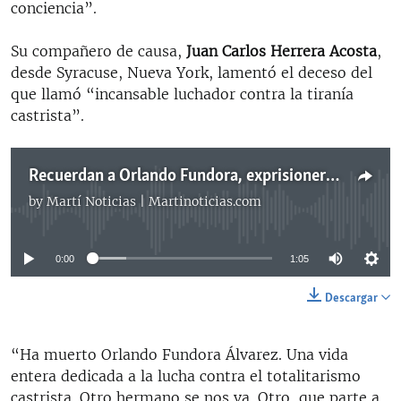
conciencia”.
Su compañero de causa,
Juan Carlos Herrera Acosta
,
desde Syracuse, Nueva York, lamentó el deceso del
que llamó “incansable luchador contra la tiranía
castrista”.
Recuerdan a Orlando Fundora, exprisionero de conciencia cubano
by
Martí Noticias | Martinoticias.com
No media source currently available
0:00
1:05
Descargar
“Ha muerto Orlando Fundora Álvarez. Una vida
entera dedicada a la lucha contra el totalitarismo
castrista. Otro hermano se nos va. Otro, que parte a