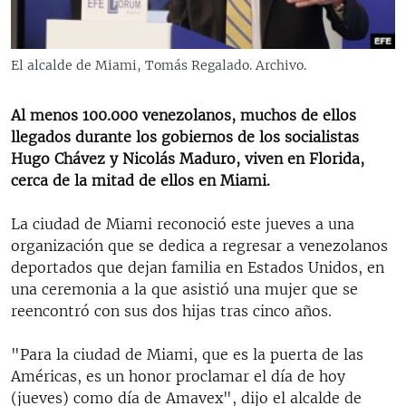
RADIO MARTÍ
ESPECIALES
El alcalde de Miami, Tomás Regalado. Archivo.
MULTIMEDIA
ESPECIALES
EDITORIALES
Al menos 100.000 venezolanos, muchos de ellos
LA REALIDAD DE LA VIVIENDA EN CUBA
llegados durante los gobiernos de los socialistas
SER VIEJO EN CUBA
Hugo Chávez y Nicolás Maduro, viven en Florida,
SÍGUENOS
cerca de la mitad de ellos en Miami.
KENTU-CUBANO
LOS SANTOS DE HIALEAH
La ciudad de Miami reconoció este jueves a una
organización que se dedica a regresar a venezolanos
DESINFORMACIÓN RUSA EN AMÉRICA LATINA
deportados que dejan familia en Estados Unidos, en
LA INVASIÓN DE RUSIA A UCRANIA
una ceremonia a la que asistió una mujer que se
reencontró con sus dos hijas tras cinco años.
"Para la ciudad de Miami, que es la puerta de las
Américas, es un honor proclamar el día de hoy
(jueves) como día de Amavex", dijo el alcalde de