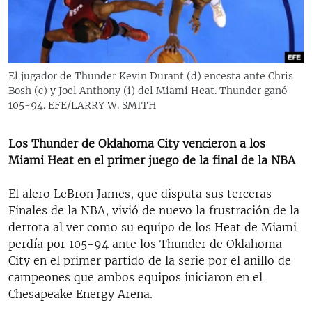
RADIO MARTÍ
ESPECIALES
MULTIMEDIA
ESPECIALES
El jugador de Thunder Kevin Durant (d) encesta ante Chris
EDITORIALES
LA REALIDAD DE LA VIVIENDA EN CUBA
Bosh (c) y Joel Anthony (i) del Miami Heat. Thunder ganó
105-94. EFE/LARRY W. SMITH
SER VIEJO EN CUBA
SÍGUENOS
KENTU-CUBANO
Los Thunder de Oklahoma City vencieron a los
Miami Heat en el primer juego de la final de la NBA
LOS SANTOS DE HIALEAH
DESINFORMACIÓN RUSA EN AMÉRICA LATINA
El alero LeBron James, que disputa sus terceras
Finales de la NBA, vivió de nuevo la frustración de la
LA INVASIÓN DE RUSIA A UCRANIA
derrota al ver como su equipo de los Heat de Miami
perdía por 105-94 ante los Thunder de Oklahoma
City en el primer partido de la serie por el anillo de
campeones que ambos equipos iniciaron en el
Chesapeake Energy Arena.