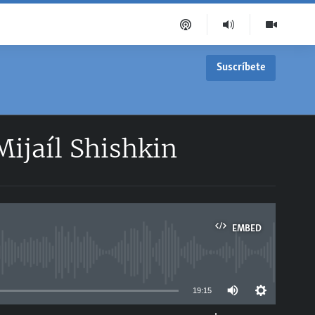
Suscríbete
Mijaíl Shishkin
EMBED
able
19:15