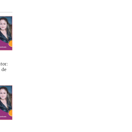
tor:
l de