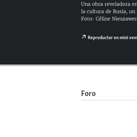
RADIO MARTÍ
Una obra reveladora en 
la cultura de Rusia, un
ESPECIALES
Foto: Céline Nieszawer
MULTIMEDIA
ESPECIALES
EDITORIALES
LA REALIDAD DE LA VIVIENDA EN
Reproductor en mini ve
CUBA
SER VIEJO EN CUBA
KENTU-CUBANO
LOS SANTOS DE HIALEAH
DESINFORMACIÓN RUSA EN
AMÉRICA LATINA
Foro
LA INVASIÓN DE RUSIA A UCRANIA