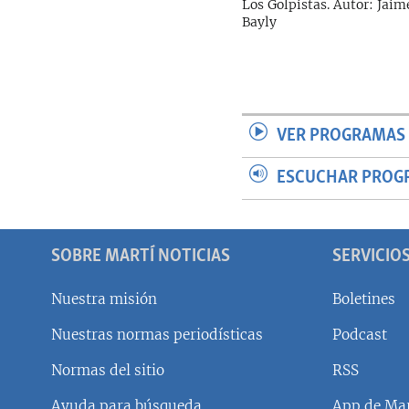
Los Golpistas. Autor: Jaim
Bayly
VER PROGRAMAS 
ESCUCHAR PROG
SOBRE MARTÍ NOTICIAS
SERVICIO
Nuestra misión
Boletines
Nuestras normas periodísticas
Podcast
SÍGUENOS
Normas del sitio
RSS
Ayuda para búsqueda
App de Mar