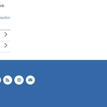
l
ank
isodios