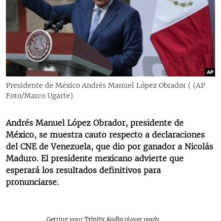
RADIO MARTÍ
ESPECIALES
MULTIMEDIA
ESPECIALES
EDITORIALES
LA REALIDAD DE LA VIVIENDA EN CUBA
SER VIEJO EN CUBA
Presidente de México Andrés Manuel López Obrador ( (AP
SÍGUENOS
Foto/Marco Ugarte)
KENTU-CUBANO
LOS SANTOS DE HIALEAH
Andrés Manuel López Obrador, presidente de
DESINFORMACIÓN RUSA EN AMÉRICA LATINA
México, se muestra cauto respecto a declaraciones
del CNE de Venezuela, que dio por ganador a Nicolás
LA INVASIÓN DE RUSIA A UCRANIA
Maduro. El presidente mexicano advierte que
esperará los resultados definitivos para
pronunciarse.
Getting your
Trinity Audio
player ready...