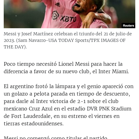
RADIO MARTÍ
ESPECIALES
MULTIMEDIA
ESPECIALES
Messi y Josef Martínez celebran el triunfo del 21 de julio de
EDITORIALES
LA REALIDAD DE LA VIVIENDA EN CUBA
2023. (Sam Navarro-USA TODAY Sports/TPX IMAGES OF
THE DAY).
SER VIEJO EN CUBA
SÍGUENOS
KENTU-CUBANO
Poco tiempo necesitó Lionel Messi para hacer la
diferencia a favor de su nuevo club, el Inter Miami.
LOS SANTOS DE HIALEAH
DESINFORMACIÓN RUSA EN AMÉRICA LATINA
El argentino frotó la lámpara y el genio apareció con
un golazo a pelota parada en tiempo de descuento,
LA INVASIÓN DE RUSIA A UCRANIA
para darle al Inter victoria de 2-1 sobre el club
mexicano Cruz Azul en el estadio DVR PNK Stadium
de Fort Lauderdale, en su estreno el viernes en
tierras estadounidenses.
Messi no comenzó como titular el partido,