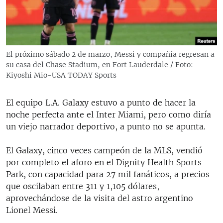
RADIO MARTÍ
ESPECIALES
MULTIMEDIA
ESPECIALES
El próximo sábado 2 de marzo, Messi y compañía regresan a
EDITORIALES
LA REALIDAD DE LA VIVIENDA EN CUBA
su casa del Chase Stadium, en Fort Lauderdale / Foto:
Kiyoshi Mio-USA TODAY Sports
SER VIEJO EN CUBA
SÍGUENOS
KENTU-CUBANO
El equipo L.A. Galaxy estuvo a punto de hacer la
noche perfecta ante el Inter Miami, pero como diría
LOS SANTOS DE HIALEAH
un viejo narrador deportivo, a punto no se apunta.
DESINFORMACIÓN RUSA EN AMÉRICA LATINA
El Galaxy, cinco veces campeón de la MLS, vendió
LA INVASIÓN DE RUSIA A UCRANIA
por completo el aforo en el Dignity Health Sports
Park, con capacidad para 27 mil fanáticos, a precios
que oscilaban entre 311 y 1,105 dólares,
aprovechándose de la visita del astro argentino
Lionel Messi.