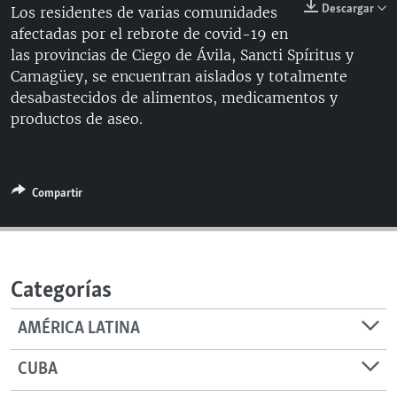
Descargar
Los residentes de varias comunidades
RADIO MARTÍ
afectadas por el rebrote de covid-19 en
ESPECIALES
las provincias de Ciego de Ávila, Sancti Spíritus y
Camagüey, se encuentran aislados y totalmente
MULTIMEDIA
ESPECIALES
desabastecidos de alimentos, medicamentos y
EDITORIALES
LA REALIDAD DE LA VIVIENDA EN CUBA
productos de aseo.
SER VIEJO EN CUBA
SÍGUENOS
KENTU-CUBANO
Compartir
LOS SANTOS DE HIALEAH
DESINFORMACIÓN RUSA EN AMÉRICA LATINA
LA INVASIÓN DE RUSIA A UCRANIA
Categorías
AMÉRICA LATINA
CUBA