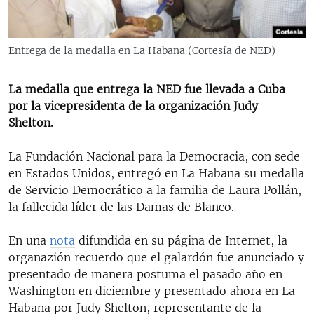
RADIO MARTÍ
ESPECIALES
Entrega de la medalla en La Habana (Cortesía de NED)
MULTIMEDIA
ESPECIALES
EDITORIALES
La medalla que entrega la NED fue llevada a Cuba
LA REALIDAD DE LA VIVIENDA EN CUBA
por la vicepresidenta de la organización Judy
SER VIEJO EN CUBA
Shelton.
SÍGUENOS
KENTU-CUBANO
La Fundación Nacional para la Democracia, con sede
LOS SANTOS DE HIALEAH
en Estados Unidos, entregó en La Habana su medalla
de Servicio Democrático a la familia de Laura Pollán,
DESINFORMACIÓN RUSA EN AMÉRICA LATINA
la fallecida líder de las Damas de Blanco.
LA INVASIÓN DE RUSIA A UCRANIA
En una
nota
difundida en su página de Internet, la
organazión recuerdo que el galardón fue anunciado y
presentado de manera postuma el pasado año en
Washington en diciembre y presentado ahora en La
Habana por Judy Shelton, representante de la