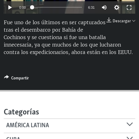
RADIO MARTÍ
Auto
0:00
6:31
ESPECIALES
144p
Descargar
Fue uno de los últimos en ser capturados
MULTIMEDIA
ESPECIALES
tras el desembarco por Bahía de
240p
Cochinos y se cuestiona si fue una batalla
EDITORIALES
LA REALIDAD DE LA VIVIENDA EN CUBA
360p
Auto
144p
240p
360p
innecesaria, ya que muchos de los que lucharon
SER VIEJO EN CUBA
contra los expedicionarios, ahora están en los EEUU.
480p
SÍGUENOS
480p
KENTU-CUBANO
LOS SANTOS DE HIALEAH
Compartir
DESINFORMACIÓN RUSA EN AMÉRICA LATINA
LA INVASIÓN DE RUSIA A UCRANIA
Categorías
AMÉRICA LATINA