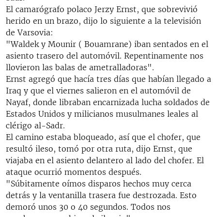
RADIO MARTÍ
El camarógrafo polaco Jerzy Ernst, que sobrevivió
herido en un brazo, dijo lo siguiente a la televisión
ESPECIALES
de Varsovia:
MULTIMEDIA
"Waldek y Mounir ( Bouamrane) iban sentados en el
ESPECIALES
asiento trasero del automóvil. Repentinamente nos
EDITORIALES
LA REALIDAD DE LA VIVIENDA EN CUBA
llovieron las balas de ametralladoras".
Ernst agregó que hacía tres días que habían llegado a
SER VIEJO EN CUBA
SÍGUENOS
Iraq y que el viernes salieron en el automóvil de
KENTU-CUBANO
Nayaf, donde libraban encarnizada lucha soldados de
Estados Unidos y milicianos musulmanes leales al
LOS SANTOS DE HIALEAH
clérigo al-Sadr.
DESINFORMACIÓN RUSA EN AMÉRICA LATINA
El camino estaba bloqueado, así que el chofer, que
resultó ileso, tomó por otra ruta, dijo Ernst, que
LA INVASIÓN DE RUSIA A UCRANIA
viajaba en el asiento delantero al lado del chofer. El
ataque ocurrió momentos después.
"Súbitamente oímos disparos hechos muy cerca
detrás y la ventanilla trasera fue destrozada. Esto
demoró unos 30 o 40 segundos. Todos nos