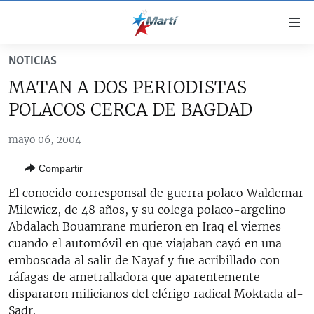
Enlaces
de
accesibilidad
NOTICIAS
TITULARES
Ir
MATAN A DOS PERIODISTAS
al
CUBA
POLACOS CERCA DE BAGDAD
contenido
ESTADOS UNIDOS
principal
CUBA
mayo 06, 2004
Ir
AMÉRICA LATINA
DERECHOS HUMANOS
ESTADOS UNIDOS
a
Compartir
INMIGRACIÓN
la
#11JCUBA, 5 AÑOS DESPUÉS
AMÉRICA 250
navegación
El conocido corresponsal de guerra polaco Waldemar
MUNDO
INFORME DEL DEPARTAMENTO DE ESTADO DE EEUU
principal
Milewicz, de 48 años, y su colega polaco-argelino
SOBRE CUBA
DEPORTES
Ir
Abdalach Bouamrane murieron en Iraq el viernes
a
cuando el automóvil en que viajaban cayó en una
ARTE Y ENTRETENIMIENTO
la
emboscada al salir de Nayaf y fue acribillado con
OPINIÓN GRÁFICA
búsqueda
ráfagas de ametralladora que aparentemente
dispararon milicianos del clérigo radical Moktada al-
AUDIOVISUALES MARTÍ
Sadr.