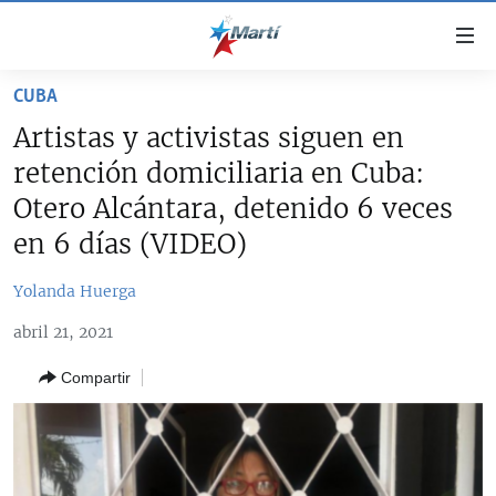
Enlaces
de
accesibilidad
CUBA
TITULARES
Ir
Artistas y activistas siguen en
al
CUBA
retención domiciliaria en Cuba:
contenido
ESTADOS UNIDOS
principal
CUBA
Otero Alcántara, detenido 6 veces
Ir
AMÉRICA LATINA
en 6 días (VIDEO)
DERECHOS HUMANOS
ESTADOS UNIDOS
a
INMIGRACIÓN
la
#11JCUBA, 5 AÑOS DESPUÉS
AMÉRICA 250
Yolanda Huerga
navegación
MUNDO
INFORME DEL DEPARTAMENTO DE ESTADO DE EEUU
principal
abril 21, 2021
SOBRE CUBA
DEPORTES
Ir
Compartir
a
ARTE Y ENTRETENIMIENTO
la
OPINIÓN GRÁFICA
búsqueda
AUDIOVISUALES MARTÍ