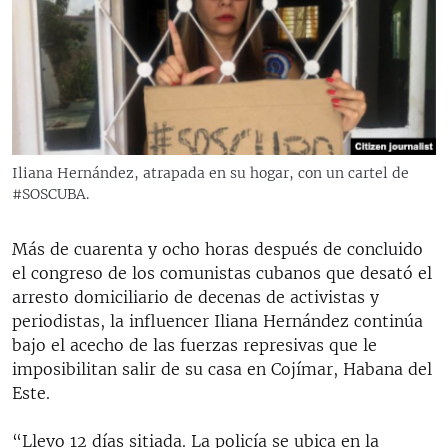
RADIO MARTÍ
ESPECIALES
MULTIMEDIA
ESPECIALES
EDITORIALES
LA REALIDAD DE LA VIVIENDA EN CUBA
SER VIEJO EN CUBA
Iliana Hernández, atrapada en su hogar, con un cartel de
SÍGUENOS
#SOSCUBA.
KENTU-CUBANO
LOS SANTOS DE HIALEAH
Más de cuarenta y ocho horas después de concluido
DESINFORMACIÓN RUSA EN AMÉRICA LATINA
el congreso de los comunistas cubanos que desató el
arresto domiciliario de decenas de activistas y
LA INVASIÓN DE RUSIA A UCRANIA
periodistas, la influencer Iliana Hernández continúa
bajo el acecho de las fuerzas represivas que le
imposibilitan salir de su casa en Cojímar, Habana del
Este.
“Llevo 12 días sitiada. La policía se ubica en la