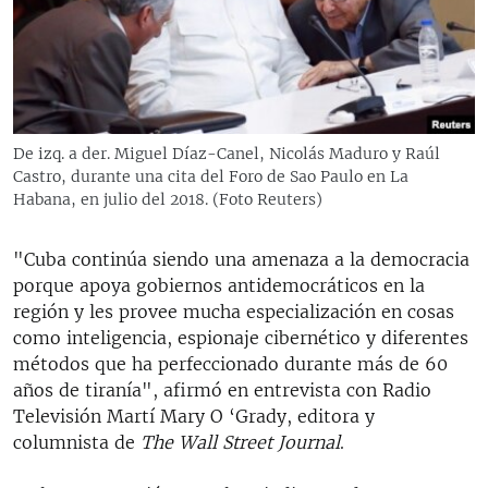
RADIO MARTÍ
ESPECIALES
MULTIMEDIA
ESPECIALES
EDITORIALES
LA REALIDAD DE LA VIVIENDA EN CUBA
De izq. a der. Miguel Díaz-Canel, Nicolás Maduro y Raúl
Castro, durante una cita del Foro de Sao Paulo en La
SER VIEJO EN CUBA
SÍGUENOS
Habana, en julio del 2018. (Foto Reuters)
KENTU-CUBANO
LOS SANTOS DE HIALEAH
"Cuba continúa siendo una amenaza a la democracia
porque apoya gobiernos antidemocráticos en la
DESINFORMACIÓN RUSA EN AMÉRICA LATINA
región y les provee mucha especialización en cosas
LA INVASIÓN DE RUSIA A UCRANIA
como inteligencia, espionaje cibernético y diferentes
métodos que ha perfeccionado durante más de 60
años de tiranía", afirmó en entrevista con Radio
Televisión Martí Mary O ‘Grady, editora y
columnista de
The Wall Street Journal
.