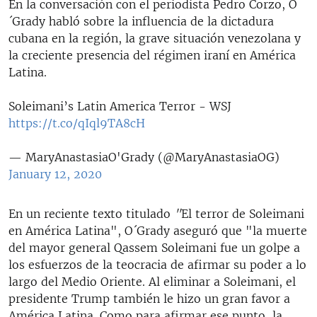
En la conversación con el periodista Pedro Corzo, O
´Grady habló sobre la influencia de la dictadura
cubana en la región, la grave situación venezolana y
la creciente presencia del régimen iraní en América
Latina.
Soleimani’s Latin America Terror - WSJ
https://t.co/qIql9TA8cH
— MaryAnastasiaO'Grady (@MaryAnastasiaOG)
January 12, 2020
En un reciente texto titulado
"
El terror de Soleimani
en América Latina", O´Grady aseguró que "la muerte
del mayor general Qassem Soleimani fue un golpe a
los esfuerzos de la teocracia de afirmar su poder a lo
largo del Medio Oriente. Al eliminar a Soleimani, el
presidente Trump también le hizo un gran favor a
América Latina. Como para afirmar ese punto, la