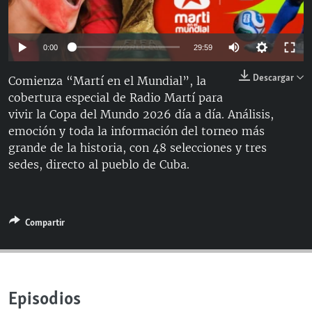
RADIO MARTÍ
ESPECIALES
Auto
0:00
29:59
MULTIMEDIA
ESPECIALES
144p
Descargar
Comienza “Martí en el Mundial”, la
EDITORIALES
LA REALIDAD DE LA VIVIENDA EN CUBA
cobertura especial de Radio Martí para
240p
SER VIEJO EN CUBA
vivir la Copa del Mundo 2026 día a día. Análisis,
360p
SÍGUENOS
Auto
144p
240p
360p
emoción y toda la información del torneo más
KENTU-CUBANO
grande de la historia, con 48 selecciones y tres
480p
480p
720p
1080p
LOS SANTOS DE HIALEAH
sedes, directo al pueblo de Cuba.
720p
DESINFORMACIÓN RUSA EN AMÉRICA LATINA
1080p
LA INVASIÓN DE RUSIA A UCRANIA
Compartir
Episodios