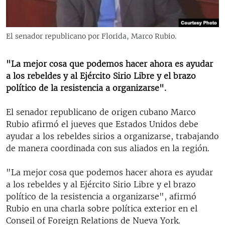
RADIO MARTÍ
ESPECIALES
El senador republicano por Florida, Marco Rubio.
MULTIMEDIA
ESPECIALES
EDITORIALES
"La mejor cosa que podemos hacer ahora es ayudar
LA REALIDAD DE LA VIVIENDA EN CUBA
a los rebeldes y al Ejército Sirio Libre y el brazo
SER VIEJO EN CUBA
político de la resistencia a organizarse".
SÍGUENOS
KENTU-CUBANO
El senador republicano de origen cubano Marco
LOS SANTOS DE HIALEAH
Rubio afirmó el jueves que Estados Unidos debe
ayudar a los rebeldes sirios a organizarse, trabajando
DESINFORMACIÓN RUSA EN AMÉRICA LATINA
de manera coordinada con sus aliados en la región.
LA INVASIÓN DE RUSIA A UCRANIA
"La mejor cosa que podemos hacer ahora es ayudar
a los rebeldes y al Ejército Sirio Libre y el brazo
político de la resistencia a organizarse", afirmó
Rubio en una charla sobre política exterior en el
Conseil of Foreign Relations de Nueva York.